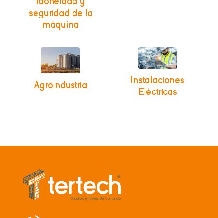
Idoneidad y
seguridad de la
máquina
Instalaciones
Agroindustria
Eléctricas