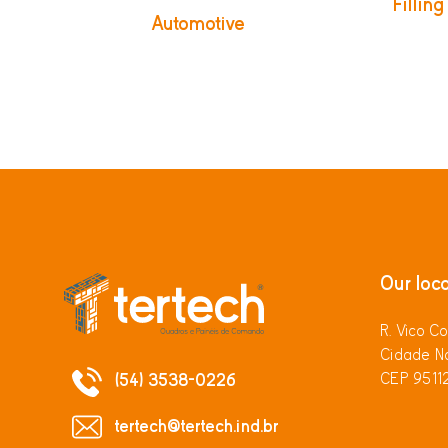
Fillin
Automotive
Our loca
R. Vico Co
Cidade No
CEP 9511
(54) 3538-0226
tertech@tertech.ind.br