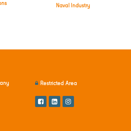
ions
Naval Industry
pany
Restricted Area