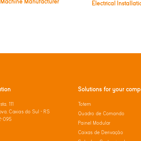
g Machine Manufacturer
Electrical Installat
tion
Solutions for your com
sta, 111
Totem
va, Caxias do Sul - RS
Quadro de Comando
2-095
Painel Modular
Caixas de Derivação