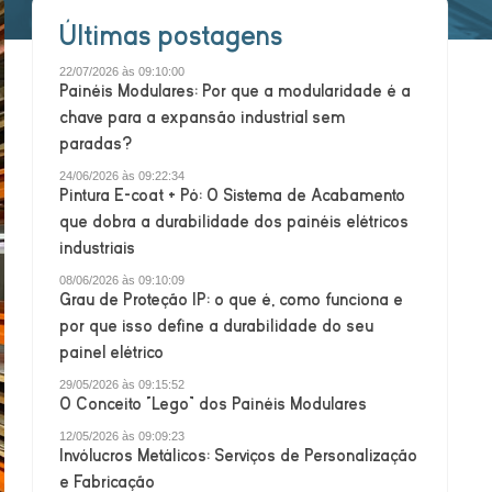
Últimas postagens
22/07/2026 às 09:10:00
Painéis Modulares: Por que a modularidade é a
chave para a expansão industrial sem
paradas?
24/06/2026 às 09:22:34
Pintura E-coat + Pó: O Sistema de Acabamento
que dobra a durabilidade dos painéis elétricos
industriais
08/06/2026 às 09:10:09
Grau de Proteção IP: o que é, como funciona e
por que isso define a durabilidade do seu
painel elétrico
29/05/2026 às 09:15:52
O Conceito “Lego” dos Painéis Modulares
12/05/2026 às 09:09:23
Invólucros Metálicos: Serviços de Personalização
e Fabricação