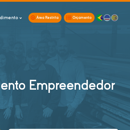
dimento
Área Restrita
Orçamento
lento Empreendedor