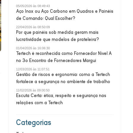
05/05/2026 às 08:49:43
Aço Inox ou Aço Carbono em Quadros e Painéis
de Comando: Qual Escolher?
22/04/2026 às 08:50:09
Por que painéis sob medida geram mais
lucratividade que modelos de prateleira?
01/04/2026 às 16:06:30
Tertech é reconhecida como Fornecedor Nível A
no 3o Encontro de Fornecedores Margui
12/03/2026 às 11:07:51
Gestão de riscos e ergonomia: como a Tertech
fortalece a segurança no ambiente de trabalho
11/02/2026 às 09:00:50
Escuta Certa: ética, respeito e segurança nas
relações com a Tertech
Categorias