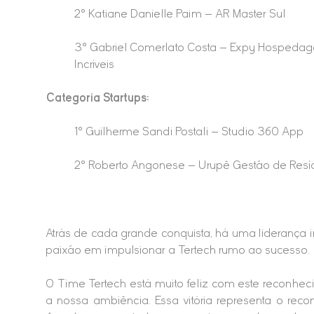
2° Katiane Danielle Paim – AR Master Sul
3° Gabriel Comerlato Costa – Expy Hospeda
Incríveis
Categoria Startups:
1° Guilherme Sandi Postali – Studio 360 App
2° Roberto Angonese – Urupê Gestão de Resí
Atrás de cada grande conquista, há uma liderança i
paixão em impulsionar a Tertech rumo ao sucesso.
O Time Tertech está muito feliz com este reconhe
a nossa ambiência. Essa vitória representa o rec