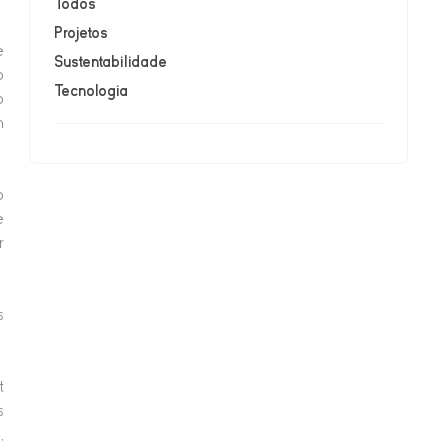
Todos
Projetos
e
Sustentabilidade
o
Tecnologia
o
m
o
e
r
s
t
s
,