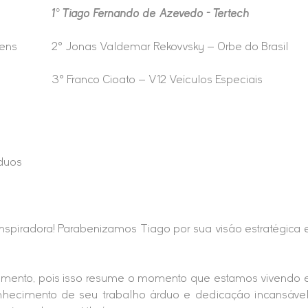
1° Tiago Fernando de Azevedo – Tertech
gens
2° Jonas Valdemar Rekovvsky – Orbe do Brasil
3° Franco Cioato – V12 Veículos Especiais
duos
nspiradora! Parabenizamos Tiago por sua visão estratégica 
cimento, pois isso resume o momento que estamos vivendo 
onhecimento de seu trabalho árduo e dedicação incansável