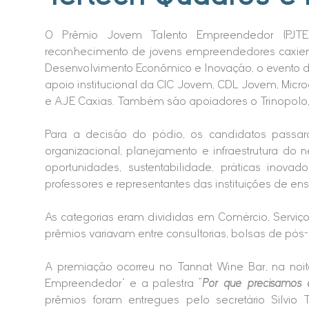
O Prêmio Jovem Talento Empreendedor (PJTE) 
reconhecimento de jovens empreendedores caxiense
Desenvolvimento Econômico e Inovação, o evento
apoio institucional da CIC Jovem, CDL Jovem, Mi
e AJE Caxias. Também são apoiadores o Trinopolo,
Para a decisão do pódio, os candidatos passar
organizacional, planejamento e infraestrutura do 
oportunidades, sustentabilidade, práticas inova
professores e representantes das instituições de e
As categorias eram divididas em Comércio, Serviço,
prêmios variavam entre consultorias, bolsas de pós-
A premiação ocorreu no Tannat Wine Bar, na noite
Empreendedor” e a palestra
“Por que precisamos 
prêmios foram entregues pelo secretário Silvio T