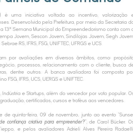
é uma iniciativa voltada ao incentivo, valorização 
s. Desenvolvido pela Prefeitura, por meio da Secretaria d
 da 13° Semana Municipal do Empreendedorismo conta com 
croempa Jovem, Sescon Jovem, Sindilojas Jovem, Segh Jove
 Sebrae RS, IFRS, FSG, UNIFTEC, UFRGS e UCS.
am por avaliações em diversos âmbitos, como: propósit
negócio, processos, relacionamento com o cliente, busca d
doras, dentre outros. A banca avaliadora foi composta po
nsino FSG, IFRS, UCS, UERGS e UNIFTEC.
 Indústria e Startups, além do vencedor por voto popular. O
graduação, certificados, cursos e troféus aos vencedores.
 de quinta-feira, 09 de novembro, junto ao evento “Sunse
de confiança criativa para empreender?”
, de Carol Bücker. O
ieppo, e pelos avaliadores Adrieli Alves Pereira Radaelli